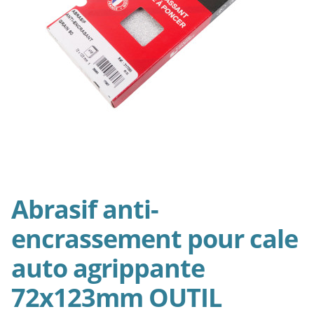
menu
Ouvrir
Packs habitation
enfan
le
menu
enfan
Abrasif anti-
encrassement pour cale
auto agrippante
72x123mm OUTIL