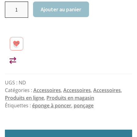
quantité
Ajouter au panier
de
Abrasif
anti-
encrassement
Ajou
pour
ter à
Comp
cale
la
arer
auto
wish
agrippante
list
UGS :
ND
72x123mm
Catégories :
Accessoires
,
Accessoires
,
Accessoires
,
OUTIL
Produits en ligne
,
Produits en magasin
PARFAIT
Étiquettes :
éponge à poncer
,
ponçage